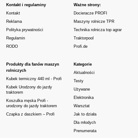
Kontakt i regulaminy
Ważne strony:
Kontakt
Docieracze PROFI
Reklama
Maszyny rolnicze TPR
Polityka prywatności
Technika rolnicza top agrar
Regulamin
Traktorpool
RODO
Profi.de
Produkty dla fanów maszyn
Kategorie
rolniczych
Aktualności
Kubek termiczny 440 ml - Profi
Testy
Kubek Urodzony do jazdy
Używane
traktorem
Elektronika
Koszulka męska Profi -
urodzony do jazdy traktorem
Warsztat
Czapka z daszkiem – Profi
Jak to działa
Dla młodych
Prenumerata