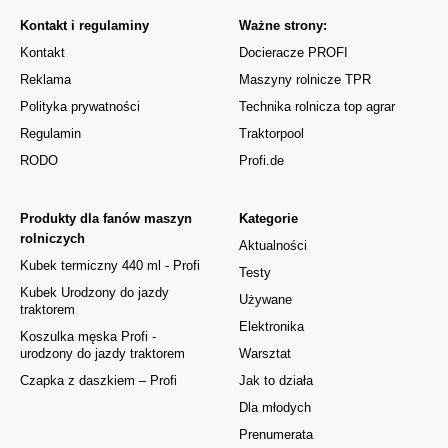
Kontakt i regulaminy
Ważne strony:
Kontakt
Docieracze PROFI
Reklama
Maszyny rolnicze TPR
Polityka prywatności
Technika rolnicza top agrar
Regulamin
Traktorpool
RODO
Profi.de
Produkty dla fanów maszyn
Kategorie
rolniczych
Aktualności
Kubek termiczny 440 ml - Profi
Testy
Kubek Urodzony do jazdy
Używane
traktorem
Elektronika
Koszulka męska Profi -
urodzony do jazdy traktorem
Warsztat
Czapka z daszkiem – Profi
Jak to działa
Dla młodych
Prenumerata