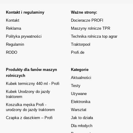
Kontakt i regulaminy
Ważne strony:
Kontakt
Docieracze PROFI
Reklama
Maszyny rolnicze TPR
Polityka prywatności
Technika rolnicza top agrar
Regulamin
Traktorpool
RODO
Profi.de
Produkty dla fanów maszyn
Kategorie
rolniczych
Aktualności
Kubek termiczny 440 ml - Profi
Testy
Kubek Urodzony do jazdy
Używane
traktorem
Elektronika
Koszulka męska Profi -
urodzony do jazdy traktorem
Warsztat
Czapka z daszkiem – Profi
Jak to działa
Dla młodych