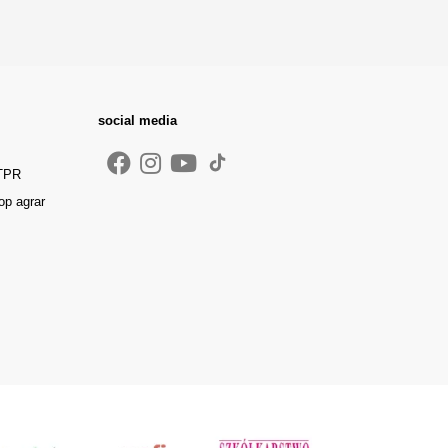
social media
 TPR
op agrar