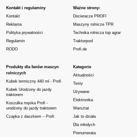
Kontakt i regulaminy
Ważne strony:
Kontakt
Docieracze PROFI
Reklama
Maszyny rolnicze TPR
Polityka prywatności
Technika rolnicza top agrar
Regulamin
Traktorpool
RODO
Profi.de
Produkty dla fanów maszyn
Kategorie
rolniczych
Aktualności
Kubek termiczny 440 ml - Profi
Testy
Kubek Urodzony do jazdy
Używane
traktorem
Elektronika
Koszulka męska Profi -
urodzony do jazdy traktorem
Warsztat
Czapka z daszkiem – Profi
Jak to działa
Dla młodych
Prenumerata