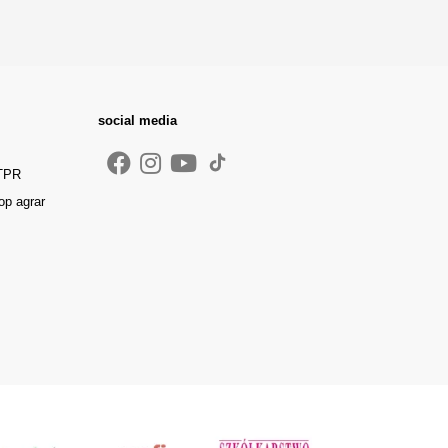
social media
 TPR
op agrar