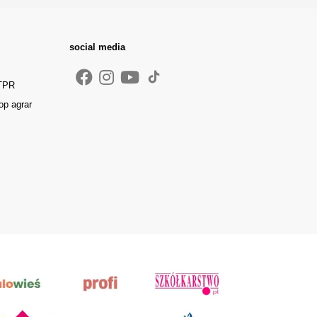
social media
 TPR
op agrar