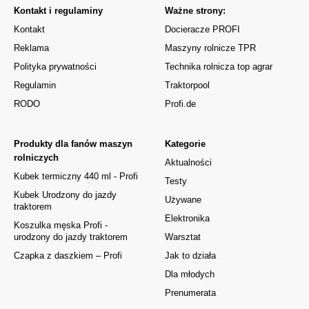
Kontakt i regulaminy
Ważne strony:
Kontakt
Docieracze PROFI
Reklama
Maszyny rolnicze TPR
Polityka prywatności
Technika rolnicza top agrar
Regulamin
Traktorpool
RODO
Profi.de
Produkty dla fanów maszyn
Kategorie
rolniczych
Aktualności
Kubek termiczny 440 ml - Profi
Testy
Kubek Urodzony do jazdy
Używane
traktorem
Elektronika
Koszulka męska Profi -
urodzony do jazdy traktorem
Warsztat
Czapka z daszkiem – Profi
Jak to działa
Dla młodych
Prenumerata