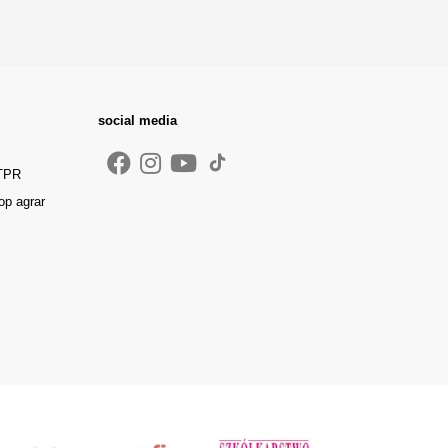
social media
 TPR
op agrar