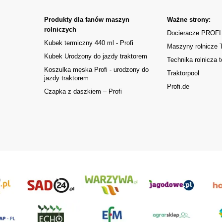
Produkty dla fanów maszyn
Ważne strony:
rolniczych
Docieracze PROFI
Kubek termiczny 440 ml - Profi
Maszyny rolnicze
Kubek Urodzony do jazdy traktorem
Technika rolnicza t
Koszulka męska Profi - urodzony do
Traktorpool
jazdy traktorem
Profi.de
Czapka z daszkiem – Profi