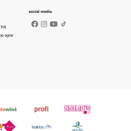
social media
 TPR
op agrar