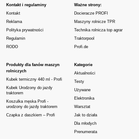
Kontakt i regulaminy
Ważne strony:
Kontakt
Docieracze PROFI
Reklama
Maszyny rolnicze TPR
Polityka prywatności
Technika rolnicza top agrar
Regulamin
Traktorpool
RODO
Profi.de
Produkty dla fanów maszyn
Kategorie
rolniczych
Aktualności
Kubek termiczny 440 ml - Profi
Testy
Kubek Urodzony do jazdy
Używane
traktorem
Elektronika
Koszulka męska Profi -
urodzony do jazdy traktorem
Warsztat
Czapka z daszkiem – Profi
Jak to działa
Dla młodych
Prenumerata