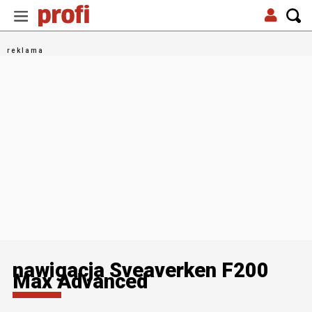
nawigacja Sveaverken F200
Max Advanced