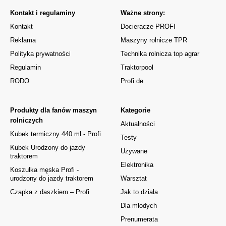
Kontakt i regulaminy
Ważne strony:
Kontakt
Docieracze PROFI
Reklama
Maszyny rolnicze TPR
Polityka prywatności
Technika rolnicza top agrar
Regulamin
Traktorpool
RODO
Profi.de
Produkty dla fanów maszyn
Kategorie
rolniczych
Aktualności
Kubek termiczny 440 ml - Profi
Testy
Kubek Urodzony do jazdy
Używane
traktorem
Elektronika
Koszulka męska Profi -
urodzony do jazdy traktorem
Warsztat
Czapka z daszkiem – Profi
Jak to działa
Dla młodych
Prenumerata