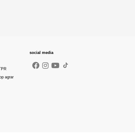
social media
 TPR
op agrar