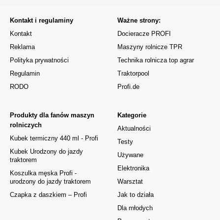
Kontakt i regulaminy
Ważne strony:
Kontakt
Docieracze PROFI
Reklama
Maszyny rolnicze TPR
Polityka prywatności
Technika rolnicza top agrar
Regulamin
Traktorpool
RODO
Profi.de
Produkty dla fanów maszyn
Kategorie
rolniczych
Aktualności
Kubek termiczny 440 ml - Profi
Testy
Kubek Urodzony do jazdy
Używane
traktorem
Elektronika
Koszulka męska Profi -
urodzony do jazdy traktorem
Warsztat
Czapka z daszkiem – Profi
Jak to działa
Dla młodych