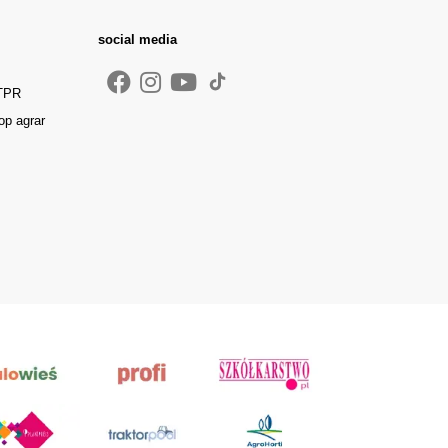
social media
 TPR
op agrar