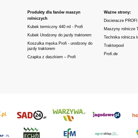
Produkty dla fanów maszyn
Ważne strony:
rolniczych
Docieracze PROFI
Kubek termiczny 440 ml - Profi
Maszyny rolnicze
Kubek Urodzony do jazdy traktorem
Technika rolnicza t
Koszulka męska Profi - urodzony do
Traktorpool
jazdy traktorem
Profi.de
Czapka z daszkiem – Profi