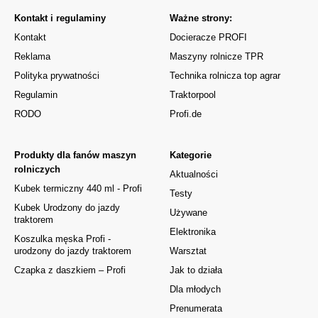
Kontakt i regulaminy
Ważne strony:
Kontakt
Docieracze PROFI
Reklama
Maszyny rolnicze TPR
Polityka prywatności
Technika rolnicza top agrar
Regulamin
Traktorpool
RODO
Profi.de
Produkty dla fanów maszyn
Kategorie
rolniczych
Aktualności
Kubek termiczny 440 ml - Profi
Testy
Kubek Urodzony do jazdy
Używane
traktorem
Elektronika
Koszulka męska Profi -
urodzony do jazdy traktorem
Warsztat
Czapka z daszkiem – Profi
Jak to działa
Dla młodych
Prenumerata