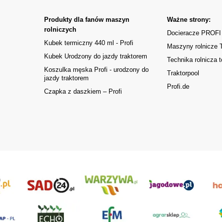
Produkty dla fanów maszyn
Ważne strony:
rolniczych
Docieracze PROFI
Kubek termiczny 440 ml - Profi
Maszyny rolnicze
Kubek Urodzony do jazdy traktorem
Technika rolnicza t
Koszulka męska Profi - urodzony do
Traktorpool
jazdy traktorem
Profi.de
Czapka z daszkiem – Profi