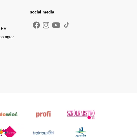
social media
 TPR
op agrar