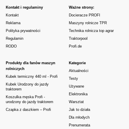
Kontakt i regulaminy
Ważne strony:
Kontakt
Docieracze PROFI
Reklama
Maszyny rolnicze TPR
Polityka prywatności
Technika rolnicza top agrar
Regulamin
Traktorpool
RODO
Profi.de
Produkty dla fanów maszyn
Kategorie
rolniczych
Aktualności
Kubek termiczny 440 ml - Profi
Testy
Kubek Urodzony do jazdy
Używane
traktorem
Elektronika
Koszulka męska Profi -
urodzony do jazdy traktorem
Warsztat
Czapka z daszkiem – Profi
Jak to działa
Dla młodych
Prenumerata