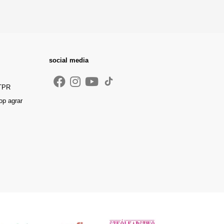
social media
 TPR
op agrar