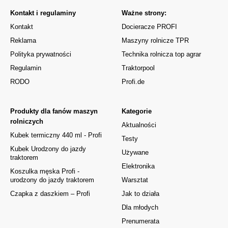
Kontakt i regulaminy
Ważne strony:
Kontakt
Docieracze PROFI
Reklama
Maszyny rolnicze TPR
Polityka prywatności
Technika rolnicza top agrar
Regulamin
Traktorpool
RODO
Profi.de
Produkty dla fanów maszyn
Kategorie
rolniczych
Aktualności
Kubek termiczny 440 ml - Profi
Testy
Kubek Urodzony do jazdy
Używane
traktorem
Elektronika
Koszulka męska Profi -
urodzony do jazdy traktorem
Warsztat
Czapka z daszkiem – Profi
Jak to działa
Dla młodych
Prenumerata