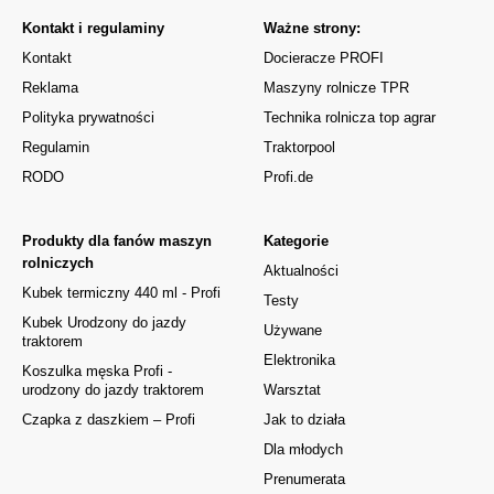
Kontakt i regulaminy
Ważne strony:
Kontakt
Docieracze PROFI
Reklama
Maszyny rolnicze TPR
Polityka prywatności
Technika rolnicza top agrar
Regulamin
Traktorpool
RODO
Profi.de
Produkty dla fanów maszyn
Kategorie
rolniczych
Aktualności
Kubek termiczny 440 ml - Profi
Testy
Kubek Urodzony do jazdy
Używane
traktorem
Elektronika
Koszulka męska Profi -
urodzony do jazdy traktorem
Warsztat
Czapka z daszkiem – Profi
Jak to działa
Dla młodych
Prenumerata