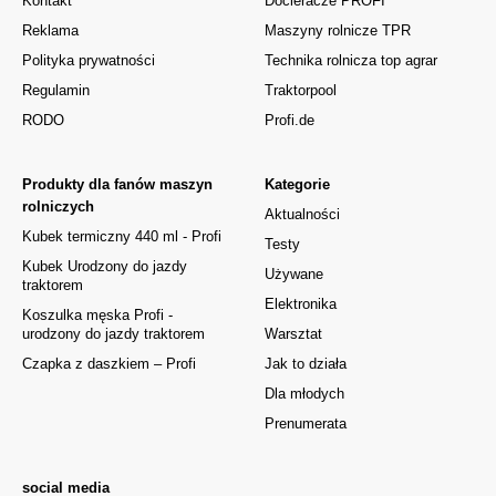
Kontakt
Docieracze PROFI
Reklama
Maszyny rolnicze TPR
Polityka prywatności
Technika rolnicza top agrar
Regulamin
Traktorpool
RODO
Profi.de
Produkty dla fanów maszyn
Kategorie
rolniczych
Aktualności
Kubek termiczny 440 ml - Profi
Testy
Kubek Urodzony do jazdy
Używane
traktorem
Elektronika
Koszulka męska Profi -
urodzony do jazdy traktorem
Warsztat
Czapka z daszkiem – Profi
Jak to działa
Dla młodych
Prenumerata
social media