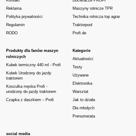
Kontakt
Docieracze PROFI
Reklama
Maszyny rolnicze TPR
Polityka prywatności
Technika rolnicza top agrar
Regulamin
Traktorpool
RODO
Profi.de
Produkty dla fanów maszyn
Kategorie
rolniczych
Aktualności
Kubek termiczny 440 ml - Profi
Testy
Kubek Urodzony do jazdy
Używane
traktorem
Elektronika
Koszulka męska Profi -
urodzony do jazdy traktorem
Warsztat
Czapka z daszkiem – Profi
Jak to działa
Dla młodych
Prenumerata
social media