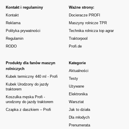
Kontakt i regulaminy
Ważne strony:
Kontakt
Docieracze PROFI
Reklama
Maszyny rolnicze TPR
Polityka prywatności
Technika rolnicza top agrar
Regulamin
Traktorpool
RODO
Profi.de
Produkty dla fanów maszyn
Kategorie
rolniczych
Aktualności
Kubek termiczny 440 ml - Profi
Testy
Kubek Urodzony do jazdy
Używane
traktorem
Elektronika
Koszulka męska Profi -
urodzony do jazdy traktorem
Warsztat
Czapka z daszkiem – Profi
Jak to działa
Dla młodych
Prenumerata