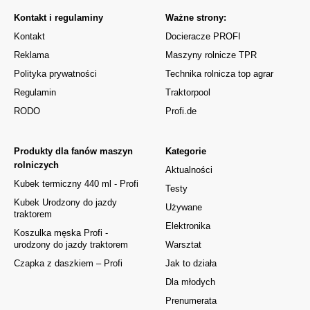
Kontakt i regulaminy
Ważne strony:
Kontakt
Docieracze PROFI
Reklama
Maszyny rolnicze TPR
Polityka prywatności
Technika rolnicza top agrar
Regulamin
Traktorpool
RODO
Profi.de
Produkty dla fanów maszyn
Kategorie
rolniczych
Aktualności
Kubek termiczny 440 ml - Profi
Testy
Kubek Urodzony do jazdy
Używane
traktorem
Elektronika
Koszulka męska Profi -
urodzony do jazdy traktorem
Warsztat
Czapka z daszkiem – Profi
Jak to działa
Dla młodych
Prenumerata