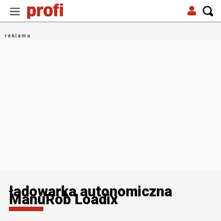
ładowarka autonomiczna
ManuRob Loadix