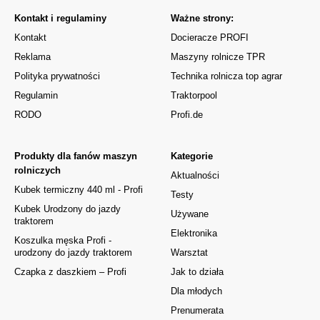
Kontakt i regulaminy
Ważne strony:
Kontakt
Docieracze PROFI
Reklama
Maszyny rolnicze TPR
Polityka prywatności
Technika rolnicza top agrar
Regulamin
Traktorpool
RODO
Profi.de
Produkty dla fanów maszyn
Kategorie
rolniczych
Aktualności
Kubek termiczny 440 ml - Profi
Testy
Kubek Urodzony do jazdy
Używane
traktorem
Elektronika
Koszulka męska Profi -
urodzony do jazdy traktorem
Warsztat
Czapka z daszkiem – Profi
Jak to działa
Dla młodych
Prenumerata