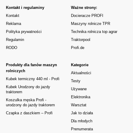
Kontakt i regulaminy
Ważne strony:
Kontakt
Docieracze PROFI
Reklama
Maszyny rolnicze TPR
Polityka prywatności
Technika rolnicza top agrar
Regulamin
Traktorpool
RODO
Profi.de
Produkty dla fanów maszyn
Kategorie
rolniczych
Aktualności
Kubek termiczny 440 ml - Profi
Testy
Kubek Urodzony do jazdy
Używane
traktorem
Elektronika
Koszulka męska Profi -
urodzony do jazdy traktorem
Warsztat
Czapka z daszkiem – Profi
Jak to działa
Dla młodych
Prenumerata