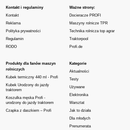
Kontakt i regulaminy
Ważne strony:
Kontakt
Docieracze PROFI
Reklama
Maszyny rolnicze TPR
Polityka prywatności
Technika rolnicza top agrar
Regulamin
Traktorpool
RODO
Profi.de
Produkty dla fanów maszyn
Kategorie
rolniczych
Aktualności
Kubek termiczny 440 ml - Profi
Testy
Kubek Urodzony do jazdy
Używane
traktorem
Elektronika
Koszulka męska Profi -
urodzony do jazdy traktorem
Warsztat
Czapka z daszkiem – Profi
Jak to działa
Dla młodych
Prenumerata