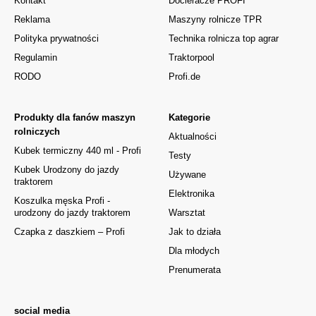
Kontakt
Docieracze PROFI
Reklama
Maszyny rolnicze TPR
Polityka prywatności
Technika rolnicza top agrar
Regulamin
Traktorpool
RODO
Profi.de
Produkty dla fanów maszyn
Kategorie
rolniczych
Aktualności
Kubek termiczny 440 ml - Profi
Testy
Kubek Urodzony do jazdy
Używane
traktorem
Elektronika
Koszulka męska Profi -
urodzony do jazdy traktorem
Warsztat
Czapka z daszkiem – Profi
Jak to działa
Dla młodych
Prenumerata
social media