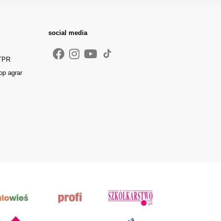
social media
 TPR
op agrar