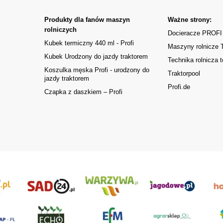
Produkty dla fanów maszyn
Ważne strony:
rolniczych
Docieracze PROFI
Kubek termiczny 440 ml - Profi
Maszyny rolnicze
Kubek Urodzony do jazdy traktorem
Technika rolnicza t
Koszulka męska Profi - urodzony do
Traktorpool
jazdy traktorem
Profi.de
Czapka z daszkiem – Profi