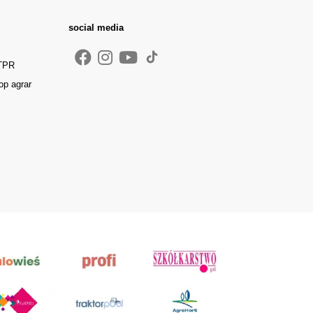
social media
 TPR
op agrar