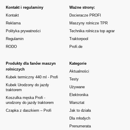
Kontakt i regulaminy
Ważne strony:
Kontakt
Docieracze PROFI
Reklama
Maszyny rolnicze TPR
Polityka prywatności
Technika rolnicza top agrar
Regulamin
Traktorpool
RODO
Profi.de
Produkty dla fanów maszyn
Kategorie
rolniczych
Aktualności
Kubek termiczny 440 ml - Profi
Testy
Kubek Urodzony do jazdy
Używane
traktorem
Elektronika
Koszulka męska Profi -
urodzony do jazdy traktorem
Warsztat
Czapka z daszkiem – Profi
Jak to działa
Dla młodych
Prenumerata