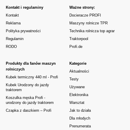
Kontakt i regulaminy
Ważne strony:
Kontakt
Docieracze PROFI
Reklama
Maszyny rolnicze TPR
Polityka prywatności
Technika rolnicza top agrar
Regulamin
Traktorpool
RODO
Profi.de
Produkty dla fanów maszyn
Kategorie
rolniczych
Aktualności
Kubek termiczny 440 ml - Profi
Testy
Kubek Urodzony do jazdy
Używane
traktorem
Elektronika
Koszulka męska Profi -
urodzony do jazdy traktorem
Warsztat
Czapka z daszkiem – Profi
Jak to działa
Dla młodych
Prenumerata