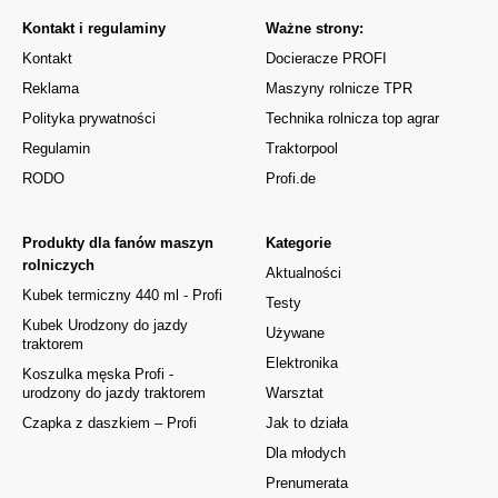
Kontakt i regulaminy
Ważne strony:
Kontakt
Docieracze PROFI
Reklama
Maszyny rolnicze TPR
Polityka prywatności
Technika rolnicza top agrar
Regulamin
Traktorpool
RODO
Profi.de
Produkty dla fanów maszyn
Kategorie
rolniczych
Aktualności
Kubek termiczny 440 ml - Profi
Testy
Kubek Urodzony do jazdy
Używane
traktorem
Elektronika
Koszulka męska Profi -
urodzony do jazdy traktorem
Warsztat
Czapka z daszkiem – Profi
Jak to działa
Dla młodych
Prenumerata