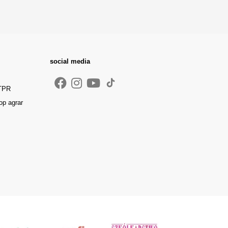
social media
 TPR
op agrar