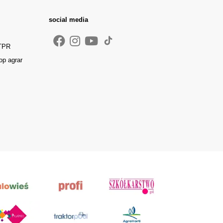
social media
 TPR
op agrar