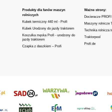
Produkty dla fanów maszyn
Ważne strony:
rolniczych
Docieracze PROFI
Kubek termiczny 440 ml - Profi
Maszyny rolnicze
Kubek Urodzony do jazdy traktorem
Technika rolnicza t
Koszulka męska Profi - urodzony do
Traktorpool
jazdy traktorem
Profi.de
Czapka z daszkiem – Profi