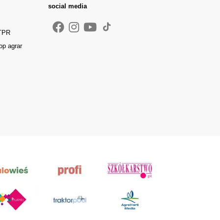
social media
 TPR
op agrar