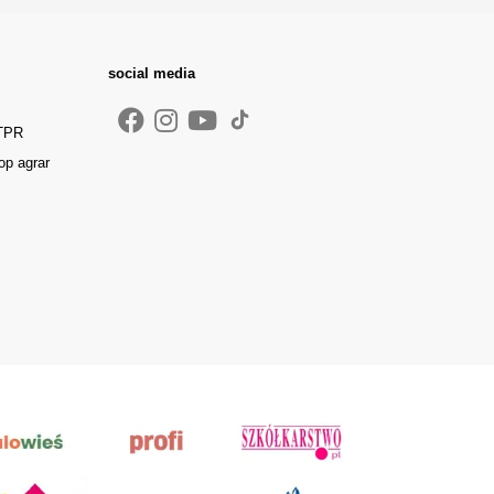
social media
 TPR
op agrar