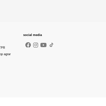
social media
 TPR
op agrar