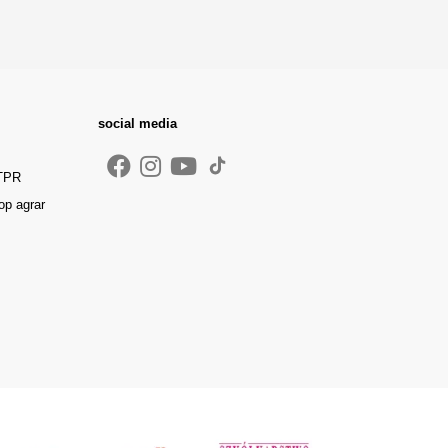
social media
 TPR
op agrar