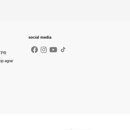
social media
 TPR
op agrar