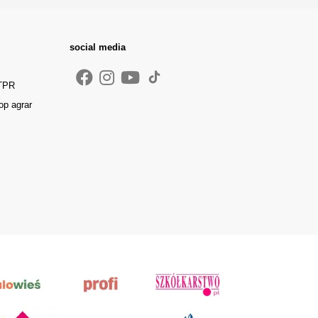
social media
 TPR
op agrar