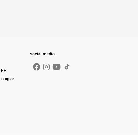
social media
 TPR
op agrar