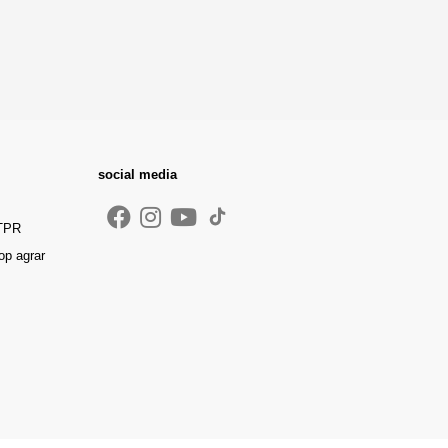
social media
 TPR
op agrar