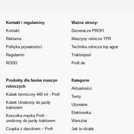
Kontakt i regulaminy
Ważne strony:
Kontakt
Docieracze PROFI
Reklama
Maszyny rolnicze TPR
Polityka prywatności
Technika rolnicza top agrar
Regulamin
Traktorpool
RODO
Profi.de
Produkty dla fanów maszyn
Kategorie
rolniczych
Aktualności
Kubek termiczny 440 ml - Profi
Testy
Kubek Urodzony do jazdy
Używane
traktorem
Elektronika
Koszulka męska Profi -
urodzony do jazdy traktorem
Warsztat
Czapka z daszkiem – Profi
Jak to działa