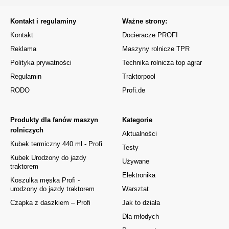
Kontakt i regulaminy
Ważne strony:
Kontakt
Docieracze PROFI
Reklama
Maszyny rolnicze TPR
Polityka prywatności
Technika rolnicza top agrar
Regulamin
Traktorpool
RODO
Profi.de
Produkty dla fanów maszyn
Kategorie
rolniczych
Aktualności
Kubek termiczny 440 ml - Profi
Testy
Kubek Urodzony do jazdy
Używane
traktorem
Elektronika
Koszulka męska Profi -
urodzony do jazdy traktorem
Warsztat
Czapka z daszkiem – Profi
Jak to działa
Dla młodych