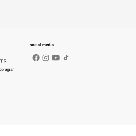
social media
 TPR
op agrar