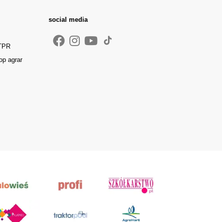
social media
 TPR
op agrar