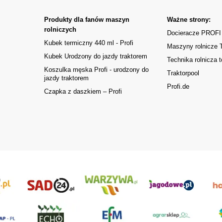
Produkty dla fanów maszyn
Ważne strony:
rolniczych
Docieracze PROFI
Kubek termiczny 440 ml - Profi
Maszyny rolnicze
Kubek Urodzony do jazdy traktorem
Technika rolnicza t
Koszulka męska Profi - urodzony do
Traktorpool
jazdy traktorem
Profi.de
Czapka z daszkiem – Profi